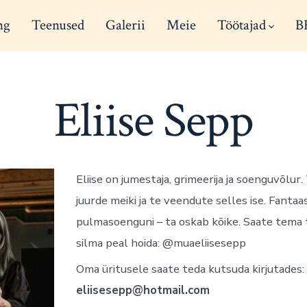
ng
Teenused
Galerii
Meie
Töötajad
B
Eliise Sepp
Eliise on jumestaja, grimeerija ja soenguvõlur
juurde meiki ja te veendute selles ise. Fantaa
pulmasoenguni – ta oskab kõike. Saate tema
silma peal hoida: @muaeliisesepp
Oma üritusele saate teda kutsuda kirjutades:
eliisesepp@hotmail.com