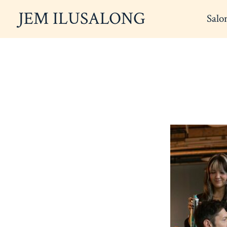
Skip
JEM ILUSALONG
Salo
to
content