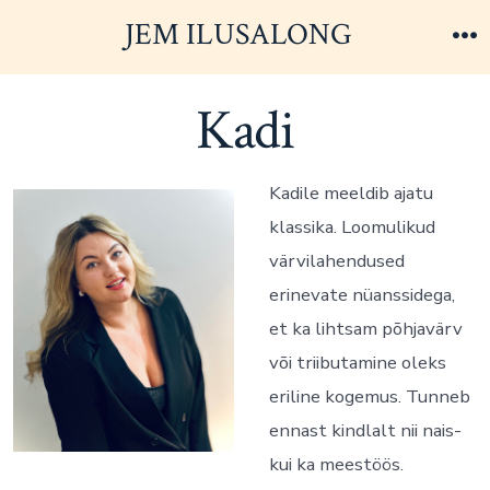
Skip
JEM ILUSALONG
to
M
content
Kadi
Kadile meeldib ajatu
klassika. Loomulikud
värvilahendused
erinevate nüanssidega,
et ka lihtsam põhjavärv
või triibutamine oleks
eriline kogemus. Tunneb
ennast kindlalt nii nais-
kui ka meestöös.