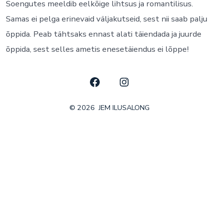
Soengutes meeldib eelkõige lihtsus ja romantilisus.
Samas ei pelga erinevaid väljakutseid, sest nii saab palju
õppida. Peab tähtsaks ennast alati täiendada ja juurde
õppida, sest selles ametis enesetäiendus ei lõppe!
Open
Open
Facebook
Instagram
© 2026
JEM ILUSALONG
in
in
a
a
new
new
tab
tab